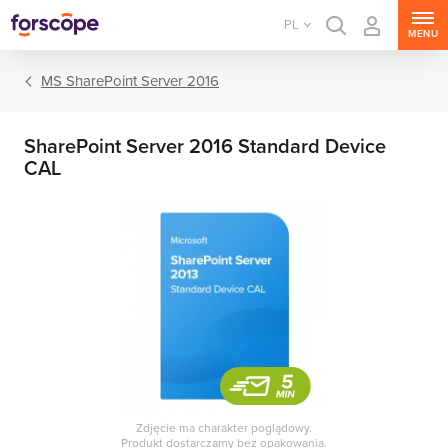
PL
MENU
MS SharePoint Server 2016
SharePoint Server 2016 Standard Device
CAL
MS Windows Server
MS SQL Server
MS Exchange Server
MS SharePoint Server
Zdjęcie ma charakter poglądowy.
MS Project Server
Produkt dostarczamy bez opakowania.