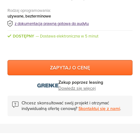
MS Skype for Business Server
Rodzaj oprogramowania:
MS System Center
używane, bezterminowe
z dokumentacją prawną gotową do audytu
Server CALs
DOSTĘPNY
Dostawa elektroniczna w 5 minut
ZAPYTAJ O CENĘ
Zakup poprzez leasing
Dowiedz się więcej
Chcesz skonsultować swój projekt i otrzymać
indywidualną ofertę cenową?
Skontaktuj się z nami
.