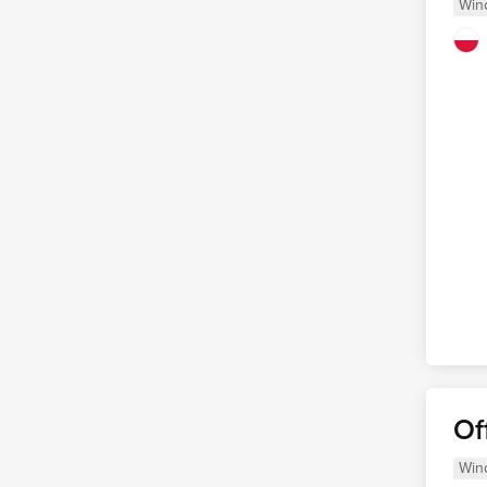
Win
Of
Win