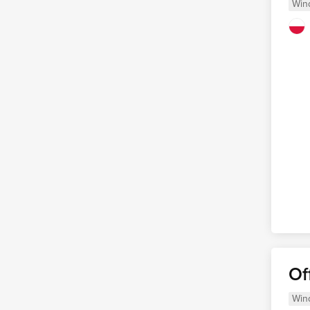
Win
Of
Win