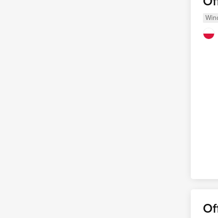
Of
Win
Of