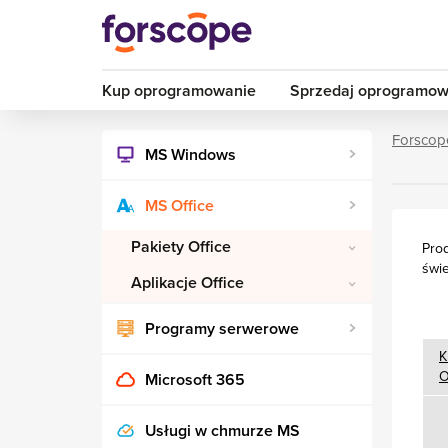
Kup oprogramowanie
Sprzedaj oprogramow
Forscop
MS Windows
MS Office
Pakiety Office
Prod
świe
Aplikacje Office
Programy serwerowe
K
O
Microsoft 365
Usługi w chmurze MS