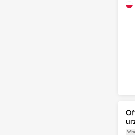
Of
ur
Win