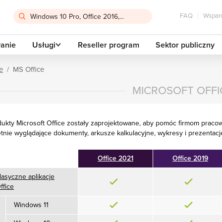
FAQ
Wsparc
anie
Usługi
Reseller program
Sektor publiczny
e
MS Office
MICROSOFT OFFI
ukty Microsoft Office zostały zaprojektowane, aby pomóc firmom pracowa
tnie wyglądające dokumenty, arkusze kalkulacyjne, wykresy i prezentacj
Office 2021
Office 2019
lasyczne aplikacje
ffice
Windows 11