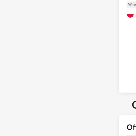
Win
Of