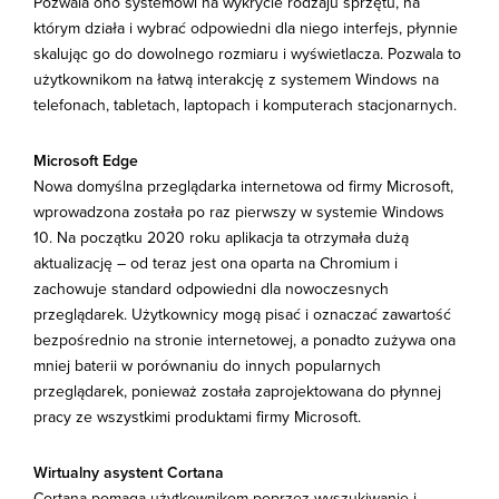
Pozwala ono systemowi na wykrycie rodzaju sprzętu, na
którym działa i wybrać odpowiedni dla niego interfejs, płynnie
skalując go do dowolnego rozmiaru i wyświetlacza. Pozwala to
użytkownikom na łatwą interakcję z systemem Windows na
telefonach, tabletach, laptopach i komputerach stacjonarnych.
Microsoft Edge
Nowa domyślna przeglądarka internetowa od firmy Microsoft,
wprowadzona została po raz pierwszy w systemie Windows
10. Na początku 2020 roku aplikacja ta otrzymała dużą
aktualizację – od teraz jest ona oparta na Chromium i
zachowuje standard odpowiedni dla nowoczesnych
przeglądarek. Użytkownicy mogą pisać i oznaczać zawartość
bezpośrednio na stronie internetowej, a ponadto zużywa ona
mniej baterii w porównaniu do innych popularnych
przeglądarek, ponieważ została zaprojektowana do płynnej
pracy ze wszystkimi produktami firmy Microsoft.
Wirtualny asystent Cortana
Cortana pomaga użytkownikom poprzez wyszukiwanie i