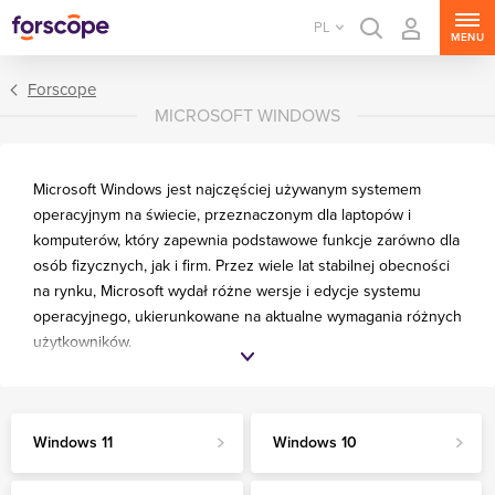
PL
MENU
Forscope
MICROSOFT WINDOWS
Microsoft Windows jest najczęściej używanym systemem
operacyjnym na świecie, przeznaczonym dla laptopów i
komputerów, który zapewnia podstawowe funkcje zarówno dla
Windows 11
osób fizycznych, jak i firm. Przez wiele lat stabilnej obecności
na rynku, Microsoft wydał różne wersje i edycje systemu
Windows 10
operacyjnego, ukierunkowane na aktualne wymagania różnych
Windows 8.1
użytkowników.
Windows 7
Potrzebujesz więcej informacji, aby
zdecydować, który produkt wybrać?
Windows 11
Windows 10
Kliknij jeden z poniższych linków, aby dowiedzieć się więcej na
temat: