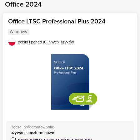
Windows 10
Office 2024
Kompatybilność
Windows 8.1, 7
Office LTSC Professional Plus 2024
Windows Server
Windows
2019, 2022
polski i
ponad 10 innych języków
Windows Server
2016, 2012
Koniec wsparcia
10.2026
10.2025
1
Rodzaj oprogramowania:
używane, bezterminowe