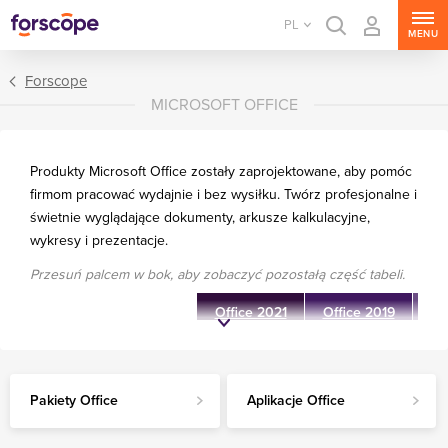
PL
MENU
Forscope
MICROSOFT OFFICE
Produkty Microsoft Office zostały zaprojektowane, aby pomóc
firmom pracować wydajnie i bez wysiłku. Twórz profesjonalne i
świetnie wyglądające dokumenty, arkusze kalkulacyjne,
wykresy i prezentacje.
Przesuń palcem w bok, aby zobaczyć pozostałą część tabeli.
Pakiety Office
Aplikacje Office
Office 2021
Office 2019
Of
Klasyczne aplikacje
Office
Pakiety Office
Aplikacje Office
Windows 11