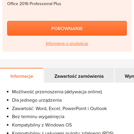
Office 2016 Professional Plus
PORÓWNANIE
Informacje o produkcie
Informacje
Zawartość zamówienia
Wym
Możliwość przenoszenia (aktywacja online)
Dla jednego urządzenia
Zawartość: Word, Excel, PowerPoint i Outlook
Bez terminu wygaśnięcia
Kompatybilny z Windows OS
Kompatybilny z usługami pulpitu zdalnego (RDS)