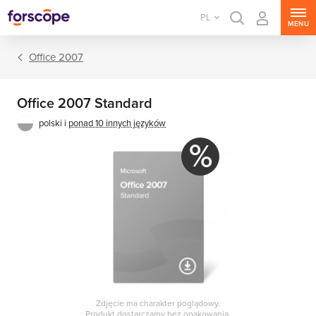
PL
MENU
Office 2007
Office 2007 Standard
polski i
ponad 10 innych języków
%
Pakiety Office
Aplikacje Office
Zdjęcie ma charakter poglądowy.
Produkt dostarczamy bez opakowania.