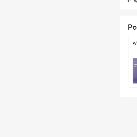
W
Po
W