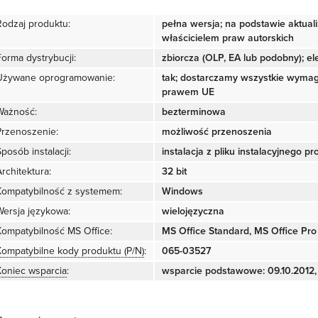
Rodzaj produktu:
pełna wersja; na podstawie aktual
właścicielem praw autorskich
Forma dystrybucji:
zbiorcza (OLP, EA lub podobny); ele
Używane oprogramowanie:
tak; dostarczamy wszystkie wyma
prawem UE
Ważność:
bezterminowa
Przenoszenie:
możliwość przenoszenia
posób instalacji:
instalacja z pliku instalacyjnego p
rchitektura:
32 bit
Kompatybilność z systemem:
Windows
Wersja językowa:
wielojęzyczna
Kompatybilność MS Office:
MS Office Standard, MS Office Pro 
Kompatybilne kody produktu (P/N)
:
065-03527
Koniec wsparcia
:
wsparcie podstawowe: 09.10.2012,