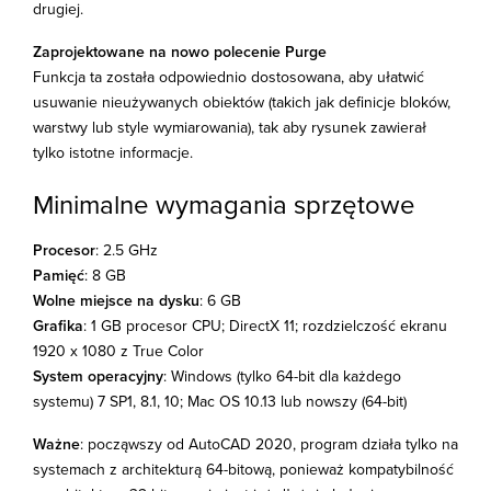
drugiej.
Zaprojektowane na nowo polecenie Purge
Funkcja ta została odpowiednio dostosowana, aby ułatwić
usuwanie nieużywanych obiektów (takich jak definicje bloków,
warstwy lub style wymiarowania), tak aby rysunek zawierał
tylko istotne informacje.
Minimalne wymagania sprzętowe
Procesor
: 2.5 GHz
Pamięć
: 8 GB
Wolne miejsce na dysku
: 6 GB
Grafika
: 1 GB procesor CPU; DirectX 11; rozdzielczość ekranu
1920 x 1080 z True Color
System operacyjny
: Windows (tylko 64-bit dla każdego
systemu) 7 SP1, 8.1, 10; Mac OS 10.13 lub nowszy (64-bit)
Ważne
: począwszy od AutoCAD 2020, program działa tylko na
systemach z architekturą 64-bitową, ponieważ kompatybilność