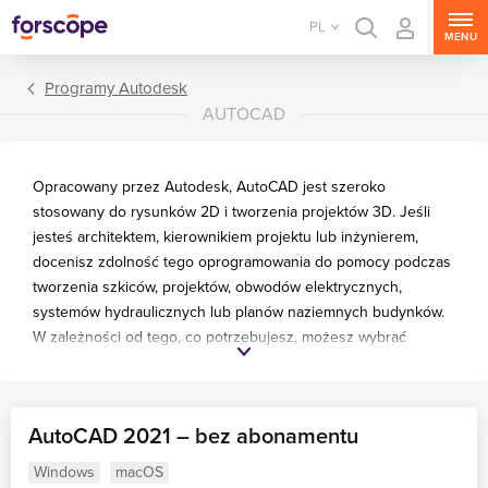
PL
MENU
Programy Autodesk
AUTOCAD
Opracowany przez Autodesk, AutoCAD jest szeroko
stosowany do rysunków 2D i tworzenia projektów 3D. Jeśli
jesteś architektem, kierownikiem projektu lub inżynierem,
docenisz zdolność tego oprogramowania do pomocy podczas
tworzenia szkiców, projektów, obwodów elektrycznych,
systemów hydraulicznych lub planów naziemnych budynków.
W zależności od tego, co potrzebujesz, możesz wybrać
między starszymi wersjami (od 2011 roku) a nowymi, aż do
wydania 2020.
AutoCAD 2021 – bez abonamentu
Często zadawane pytania
Windows
macOS