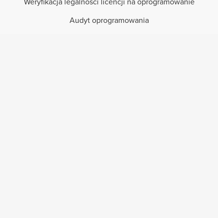
Weryfikacja legalności licencji na oprogramowanie
Audyt oprogramowania
Optymalizacja kosztów oprogramowania
Reseller program
Sektor publiczny
Referencje
E-shop
Popularne kategorie
MS Windows
MS Office
Programy serwerowe