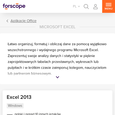
PL
MENU
Aplikacje Office
MICROSOFT EXCEL
Łatwo organizuj, formatuj i obliczaj dane za pomocą wyjątkowo
wszechstronnego i wydajnego programu Microsoft Excel.
Zaprezentuj swoje analizy danych i statystyki w pięknie
zaprojektowanych tabelach przestawnych, wykresach lub
pulpitach i w krótkim czasie zaimponuj kolegom, nauczycielom
Pakiety Office
lub partnerom biznesowym.
Aplikacje Office
Excel 2013
Windows
polski i
ponad 10 innych języków