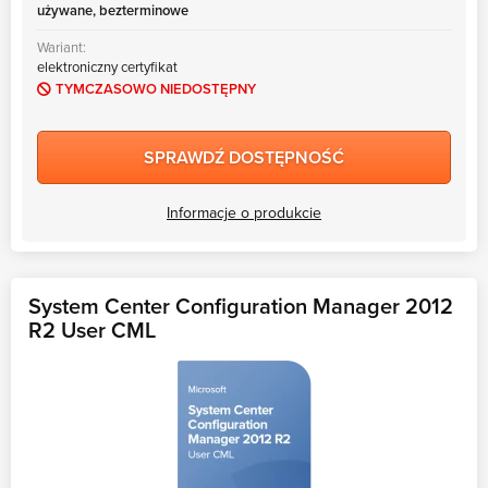
używane, bezterminowe
MS Skype for Business Server
Wariant:
MS System Center
elektroniczny certyfikat
Server CALs
TYMCZASOWO NIEDOSTĘPNY
SPRAWDŹ DOSTĘPNOŚĆ
Informacje o produkcie
System Center Configuration Manager 2012
R2 User CML