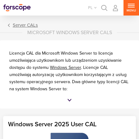
PL
MENU
Server CALs
MICROSOFT WINDOWS SERVER CALS
Licencja CAL dla Microsoft Windows Server to licencja
umożliwiająca użytkownikom lub urządzeniom uzyskiwanie
dostępu do systemu
Windows Server
. Licencje CAL
umożliwiają autoryzację użytkownikom korzystającym z usług
systemu operacyjnego serwera. Dwa główne typy licencji CAL
na system Windows Server to:
MS Windows Server
Licencje CAL dla użytkownika
, które umożliwiają
MS SQL Server
pojedynczemu użytkownikowi dostęp do systemu
Windows Server z nieograniczonej liczby urządzeń.
MS Exchange Server
Windows Server 2025 User CAL
Licencje CAL na urządzenie
, które pozwalają
MS SharePoint Server
nieograniczonej liczbie użytkowników na dostęp do
MS Project Server