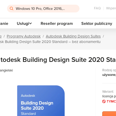
FAQ
Wsparc
anie
Usługi
Reseller program
Sektor publiczny
e
Programy Autodesk
Autodesk Building Design Suites
sk Building Design Suite 2020 Standard – bez abonamentu
todesk Building Design Suite 2020 S
Rodzaj o
angielski
używane
Wariant:
licencja 
TYMC