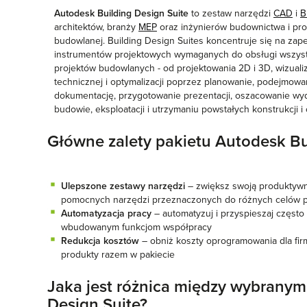
Autodesk Building Design Suite
to zestaw narzędzi
CAD
i
B
architektów, branży
MEP
oraz inżynierów budownictwa i pro
budowlanej. Building Design Suites koncentruje się na zape
instrumentów projektowych wymaganych do obsługi wszys
projektów budowlanych - od projektowania 2D i 3D, wizualizac
technicznej i optymalizacji poprzez planowanie, podejmowa
dokumentację, przygotowanie prezentacji, oszacowanie wyda
budowie, eksploatacji i utrzymaniu powstałych konstrukcji i
Główne zalety pakietu Autodesk Bu
Ulepszone zestawy narzędzi
– zwiększ swoją produktywn
pomocnych narzędzi przeznaczonych do różnych celów p
Automatyzacja pracy
– automatyzuj i przyspieszaj częst
wbudowanym funkcjom współpracy
Redukcja kosztów
– obniż koszty oprogramowania dla fir
produkty razem w pakiecie
Jaka jest różnica między wybranym
Design Suite?