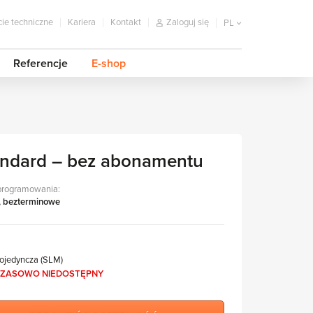
ie techniczne
Kariera
Kontakt
Zaloguj się
PL
Referencje
E-shop
tandard – bez abonamentu
programowania:
, bezterminowe
pojedyncza (SLM)
ZASOWO NIEDOSTĘPNY