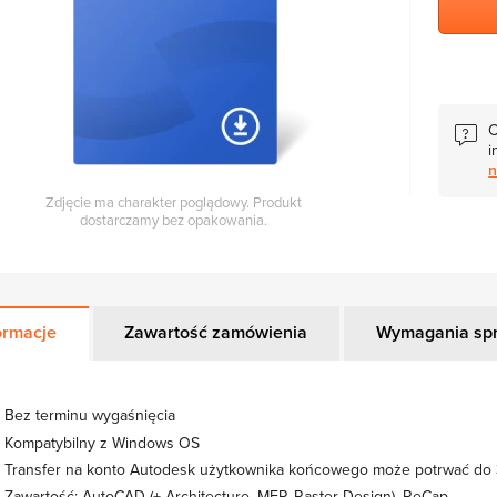
C
i
n
Zdjęcie ma charakter poglądowy. Produkt
dostarczamy bez opakowania.
ormacje
Zawartość zamówienia
Wymagania sp
Bez terminu wygaśnięcia
Kompatybilny z Windows OS
Transfer na konto Autodesk użytkownika końcowego może potrwać do 
Zawartość: AutoCAD (+ Architecture, MEP, Raster Design), ReCap