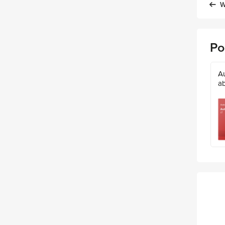
W
Po
A
a