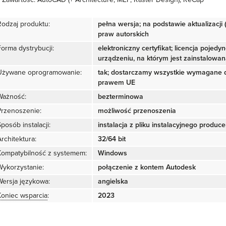
Rodzaj produktu:
pełna wersja; na podstawie aktualizacj
praw autorskich
Forma dystrybucji:
elektroniczny certyfikat; licencja poje
urządzeniu, na którym jest zainstalowan
Używane oprogramowanie:
tak; dostarczamy wszystkie wymagane 
prawem UE
Ważność:
bezterminowa
Przenoszenie:
możliwość przenoszenia
posób instalacji:
instalacja z pliku instalacyjnego produc
rchitektura:
32/64 bit
Kompatybilność z systemem:
Windows
Wykorzystanie:
połączenie z kontem Autodesk
Wersja językowa:
angielska
Koniec wsparcia
:
2023