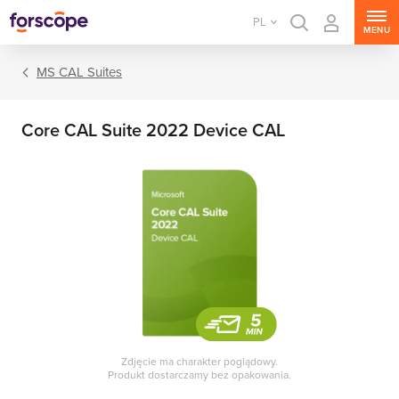
PL
MENU
MS CAL Suites
Core CAL Suite 2022 Device CAL
MS Windows Server
MS SQL Server
MS Exchange Server
MS SharePoint Server
Zdjęcie ma charakter poglądowy.
Produkt dostarczamy bez opakowania.
MS Project Server