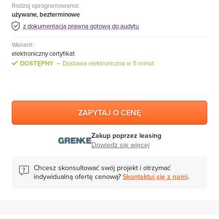
Rodzaj oprogramowania:
MS Skype for Business Server
używane, bezterminowe
MS System Center
z dokumentacją prawną gotową do audytu
Server CALs
Wariant:
elektroniczny certyfikat
DOSTĘPNY
Dostawa elektroniczna w 5 minut
ZAPYTAJ O CENĘ
Zakup poprzez leasing
Dowiedz się więcej
Chcesz skonsultować swój projekt i otrzymać
indywidualną ofertę cenową?
Skontaktuj się z nami
.