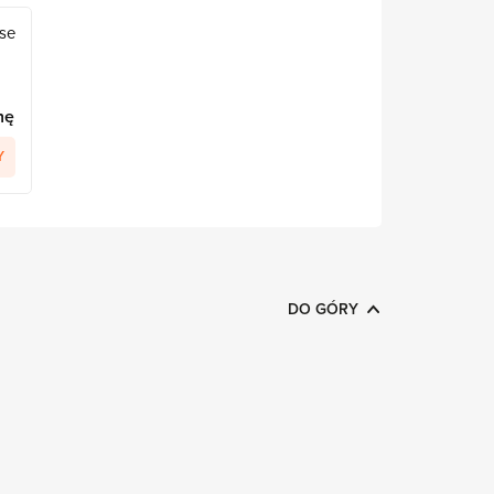
ise
nę
Y
DO GÓRY