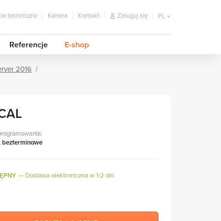
ie techniczne
Kariera
Kontakt
Zaloguj się
PL
Referencje
E-shop
rver 2016
 CAL
programowania:
, bezterminowe
ĘPNY
Dostawa elektroniczna w 1-2 dni