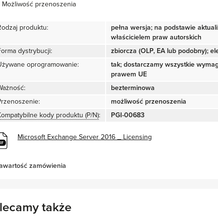
Możliwość przenoszenia
Rodzaj produktu:
pełna wersja; na podstawie aktual
właścicielem praw autorskich
Forma dystrybucji:
zbiorcza (OLP, EA lub podobny); ele
Używane oprogramowanie:
tak; dostarczamy wszystkie wyma
prawem UE
Ważność:
bezterminowa
Przenoszenie:
możliwość przenoszenia
Kompatybilne kody produktu (P/N)
:
PGI-00683
Microsoft Exchange Server 2016 _ Licensing
awartość zamówienia
lecamy także