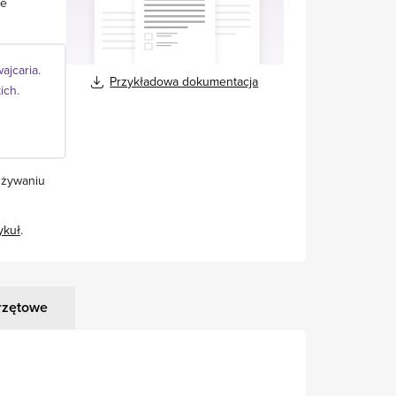
ie
ajcaria.
Przykładowa dokumentacja
ich.
używaniu
ykuł
.
rzętowe