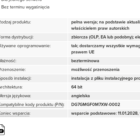
Bez terminu wygaśnięcia
Rodzaj produktu:
pełna wersja; na podstawie aktual
właścicielem praw autorskich
Forma dystrybucji:
zbiorcza (OLP, EA lub podobny); ele
Używane oprogramowanie:
tak; dostarczamy wszystkie wyma
prawem UE
Ważność:
bezterminowa
Przenoszenie:
możliwość przenoszenia
posób instalacji:
instalacja z pliku instalacyjnego p
rchitektura:
64 bit
Wersja językowa:
angielska
Kompatybilne kody produktu (P/N)
:
DG7GMGF0M7XW-0002
Koniec wsparcia
:
wsparcie podstawowe: 11.01.2028, 