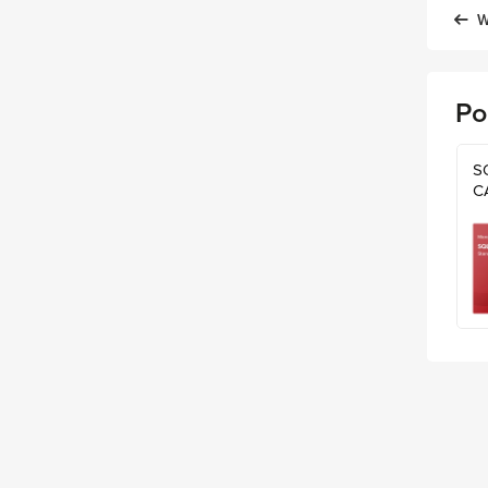
W
Po
S
C