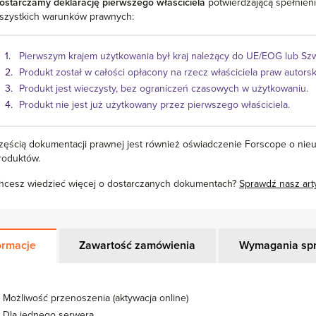
ostarczamy deklarację pierwszego właściciela
potwierdzającą spełnien
szystkich warunków prawnych:
Pierwszym krajem użytkowania był kraj należący do UE/EOG lub Szw
Produkt został w całości opłacony na rzecz właściciela praw autorsk
Produkt jest wieczysty, bez ograniczeń czasowych w użytkowaniu.
Produkt nie jest już użytkowany przez pierwszego właściciela.
zęścią dokumentacji prawnej jest również oświadczenie Forscope o nie
roduktów.
hcesz wiedzieć więcej o dostarczanych dokumentach?
Sprawdź nasz art
ormacje
Zawartość zamówienia
Wymagania sp
Możliwość przenoszenia (aktywacja online)
Dla jednego serwera