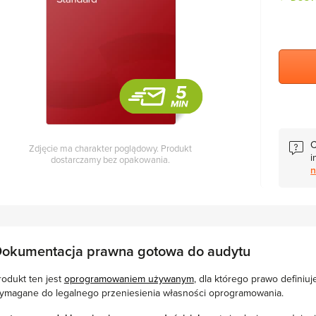
C
Zdjęcie ma charakter poglądowy. Produkt
i
dostarczamy bez opakowania.
n
okumentacja prawna gotowa do audytu
rodukt ten jest
oprogramowaniem używanym
, dla którego prawo definiu
ymagane do legalnego przeniesienia własności oprogramowania.