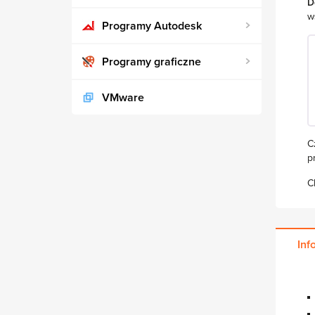
D
w
Programy Autodesk
Programy graficzne
VMware
C
p
C
Inf