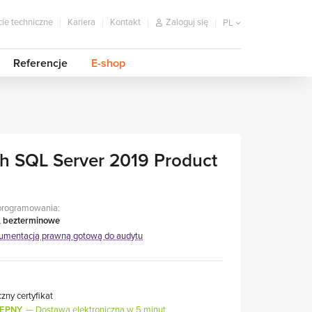
ie techniczne
Kariera
Kontakt
Zaloguj się
PL
Referencje
E-shop
th SQL Server 2019 Product
programowania:
, bezterminowe
umentacją prawną gotową do audytu
czny certyfikat
ĘPNY
Dostawa elektroniczna w 5 minut