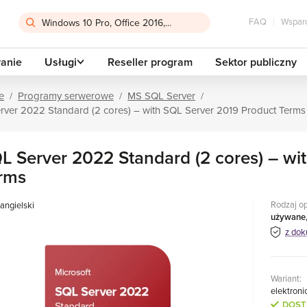
FAQ
Wsparc
anie
Usługi
Reseller program
Sektor publiczny
e
Programy serwerowe
MS SQL Server
rver 2022 Standard (2 cores) – with SQL Server 2019 Product Terms
L Server 2022 Standard (2 cores) – wi
rms
Rodzaj o
angielski
używane
z dok
Wariant:
elektroni
DOST