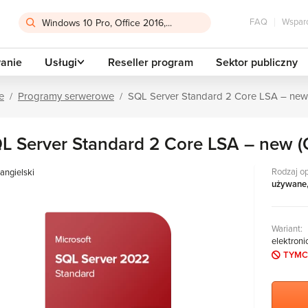
FAQ
Wsparc
anie
Usługi
Reseller program
Sektor publiczny
e
Programy serwerowe
SQL Server Standard 2 Core LSA – new
L Server Standard 2 Core LSA – new (
Rodzaj o
angielski
używane
Wariant:
elektroni
TYMC