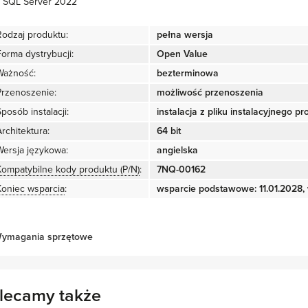
SQL Server 2022
Rodzaj produktu:
pełna wersja
Forma dystrybucji:
Open Value
Ważność:
bezterminowa
Przenoszenie:
możliwość przenoszenia
posób instalacji:
instalacja z pliku instalacyjnego p
rchitektura:
64 bit
Wersja językowa:
angielska
Kompatybilne kody produktu (P/N)
:
7NQ-00162
Koniec wsparcia
:
wsparcie podstawowe: 11.01.2028, 
ymagania sprzętowe
lecamy także