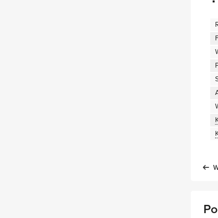
S
A
W
Po