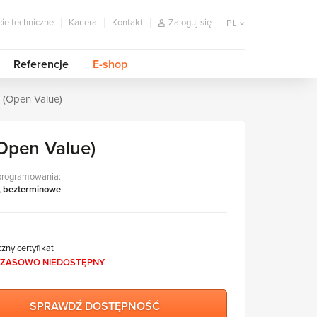
ie techniczne
Kariera
Kontakt
Zaloguj się
PL
Referencje
E-shop
 (Open Value)
Open Value)
programowania:
, bezterminowe
czny certyfikat
ZASOWO NIEDOSTĘPNY
SPRAWDŹ DOSTĘPNOŚĆ