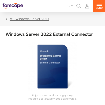
PL
MENU
MS Windows Server 2019
Windows Server 2022 External Connector
MS Windows Server
MS SQL Server
MS Exchange Server
MS SharePoint Server
Zdjęcie ma charakter poglądowy.
Produkt dostarczamy bez opakowania.
MS Project Server