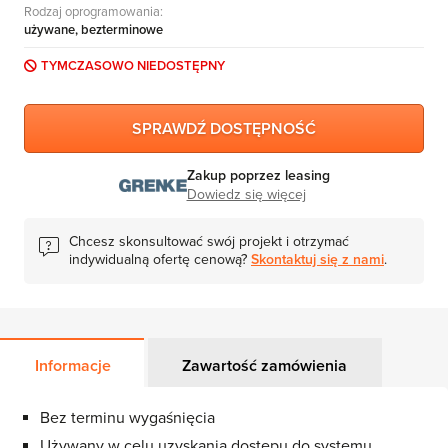
Rodzaj oprogramowania:
MS Skype for Business Server
używane, bezterminowe
MS System Center
TYMCZASOWO NIEDOSTĘPNY
Server CALs
SPRAWDŹ DOSTĘPNOŚĆ
Zakup poprzez leasing
Dowiedz się więcej
Chcesz skonsultować swój projekt i otrzymać
indywidualną ofertę cenową?
Skontaktuj się z nami
.
Informacje
Zawartość zamówienia
Bez terminu wygaśnięcia
Używany w celu uzyskania dostępu do systemu