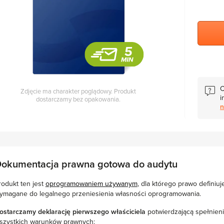
C
Zdjęcie ma charakter poglądowy. Produkt
i
dostarczamy bez opakowania.
n
okumentacja prawna gotowa do audytu
rodukt ten jest
oprogramowaniem używanym
, dla którego prawo definiu
ymagane do legalnego przeniesienia własności oprogramowania.
ostarczamy deklarację pierwszego właściciela
potwierdzającą spełnien
szystkich warunków prawnych: