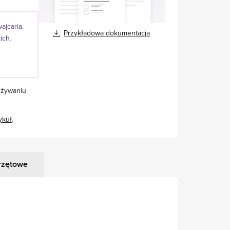
ajcaria.
Przykładowa dokumentacja
ich.
używaniu
ykuł
.
rzętowe