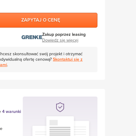
ZAPYTAJ O CENĘ
Zakup poprzez leasing
Dowiedz się więcej
hcesz skonsultować swój projekt i otrzymać
ndywidualną ofertę cenową?
Skontaktuj się z
ami
.
je
4 warunki
ie