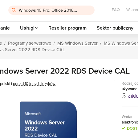
FAQ
Wsparc
anie
Usługi
Reseller program
Sektor publiczny
e
Programy serwerowe
MS Windows Server
MS Windows Ser
s Server 2022 RDS Device CAL
ndows Server 2022 RDS Device CAL
Rodzaj o
polski i
ponad 10 innych języków
używane
z dok
Wariant:
elektroni
DOST