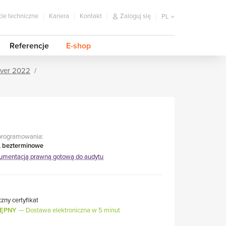
ie techniczne
Kariera
Kontakt
Zaloguj się
PL
Referencje
E-shop
ver 2022
programowania:
, bezterminowe
umentacją prawną gotową do audytu
czny certyfikat
ĘPNY
Dostawa elektroniczna w 5 minut