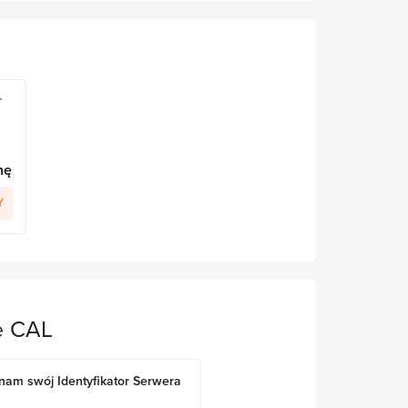
r
nę
Y
e CAL
nam swój Identyfikator Serwera