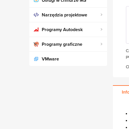
Usługi w chmurze MS
Narzędzia projektowe
Programy Autodesk
Programy graficzne
C
p
VMware
C
Inf