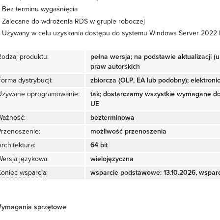
Bez terminu wygaśnięcia
Zalecane do wdrożenia RDS w grupie roboczej
Używany w celu uzyskania dostępu do systemu Windows Server 2022 
Rodzaj produktu:
pełna wersja; na podstawie aktualizacji 
praw autorskich
Forma dystrybucji:
zbiorcza (OLP, EA lub podobny); elektronic
Używane oprogramowanie:
tak; dostarczamy wszystkie wymagane d
UE
Ważność:
bezterminowa
Przenoszenie:
możliwość przenoszenia
rchitektura:
64 bit
Wersja językowa:
wielojęzyczna
Koniec wsparcia
:
wsparcie podstawowe: 13.10.2026, wsparc
ymagania sprzętowe