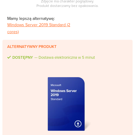
Zdjęcie ma charakter poglądowy.
MS Skype for Business Server
Produkt dostarczamy bez opakowania.
MS System Center
Mamy lepszą alternatywę:
Server CALs
Windows Server 2019 Standard (2
cores)
ALTERNATYWNY PRODUKT
DOSTĘPNY
Dostawa elektroniczna w 5 minut