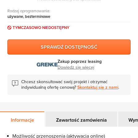
MS Skype for Business Server
Rodzaj oprogramowania:
MS System Center
używane, bezterminowe
Server CALs
TYMCZASOWO NIEDOSTĘPNY
SPRAWDŹ DOSTĘPNOŚĆ
Zakup poprzez leasing
Dowiedz się więcej
Chcesz skonsultować swój projekt i otrzymać
indywidualną ofertę cenową?
Skontaktuj się z nami
.
Informacje
Zawartość zamówienia
Wym
Możliwość przenoszenia (aktywacja online)