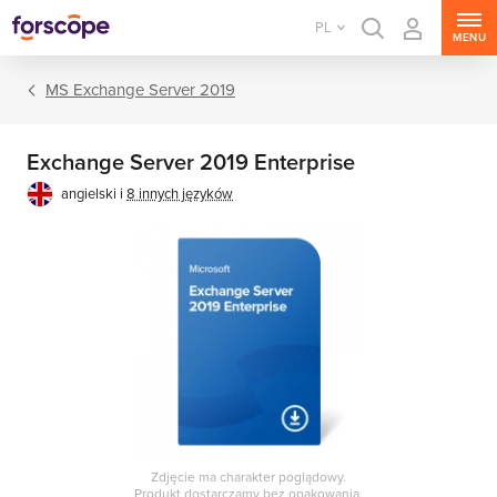
PL
MENU
MS Exchange Server 2019
Exchange Server 2019 Enterprise
angielski i
8 innych języków
MS Windows Server
MS SQL Server
MS Exchange Server
MS SharePoint Server
Zdjęcie ma charakter poglądowy.
MS Project Server
Produkt dostarczamy bez opakowania.